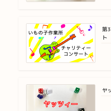
第
ト
ヤ