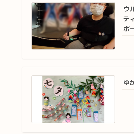
ウ
テ
ポ
ゆ