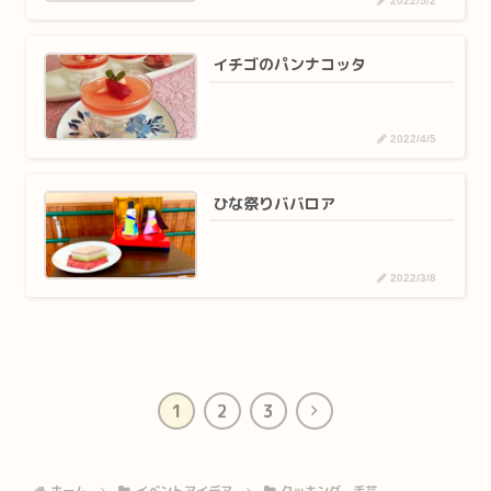
2022/5/2
イチゴのパンナコッタ
2022/4/5
ひな祭りババロア
2022/3/8
次
1
2
3
へ