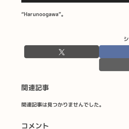
声
プ
“Harunoogawa”。
レ
ー
シ
ヤ
ー
関連記事
関連記事は見つかりませんでした。
コメント