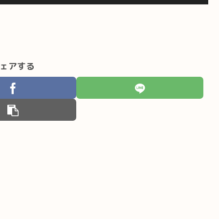
リ
ュ
ー
ム
ェアする
調
節
に
は
上
下
矢
印
キ
ー