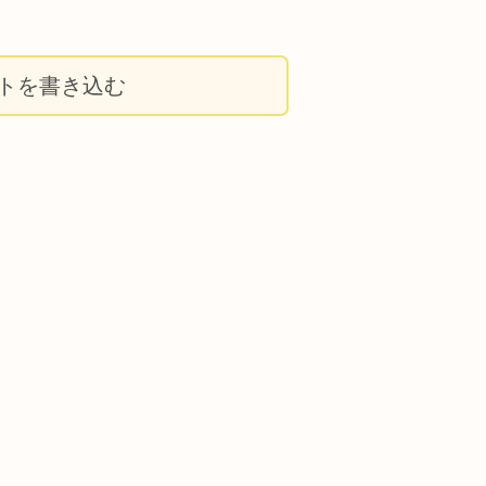
を
使
トを書き込む
っ
て
く
だ
さ
い。